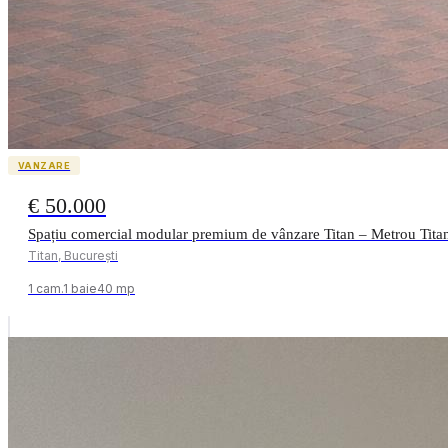
VANZARE
€ 50.000
Spațiu comercial modular premium de vânzare Titan – Metrou Tita
Titan, București
1
cam.
1
baie
40
mp