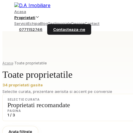
Acasa
Proprietati
Servicii
Echipa
Blog
Testimoniale
Despre
Contact
0771152746
Contacteaza-ne
Acasa
Toate proprietatile
›
Toate proprietatile
34
proprietati gasite
Selectie curata, prezentare aerisita si accent pe conversie
SELECTIE CURATA
Proprietati recomandate
PAGINA
1
/
3
Arata filtrele