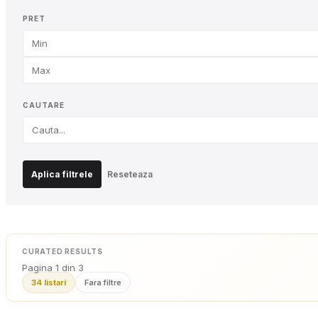
PRET
CAUTARE
Aplica filtrele
Reseteaza
CURATED RESULTS
Pagina
1
din
3
34
listari
Fara filtre